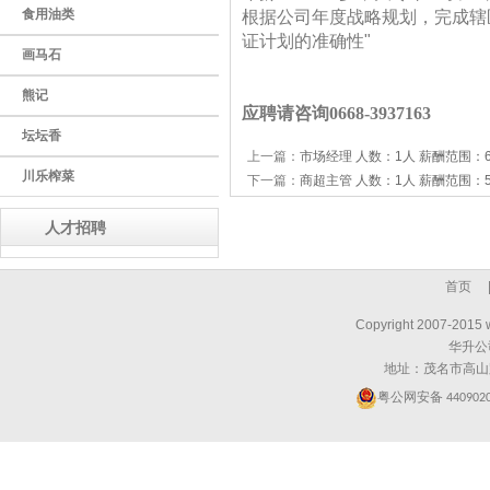
食用油类
根据公司年度战略规划，完成辖
证计划的准确性"
画马石
熊记
应聘请咨询0668-3937163
坛坛香
上一篇：
市场经理 人数：1人 薪酬范围：60
川乐榨菜
下一篇：
商超主管 人数：1人 薪酬范围：50
人才招聘
首页
Copyright 2007-2015 
华升公
地址：茂名市高山
粤公网安备
440902