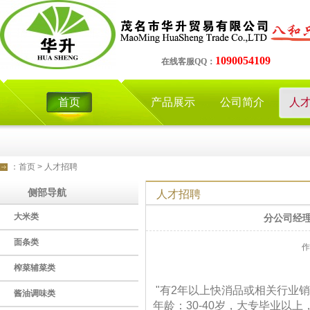
1090054109
在线客服QQ：
首页
产品展示
公司简介
人
：
首页
>
人才招聘
侧部导航
人才招聘
大米类
分公司经理
面条类
作
榨菜辅菜类
"有2年以上快消品或相关行业
酱油调味类
年龄：30-40岁，大专毕业以