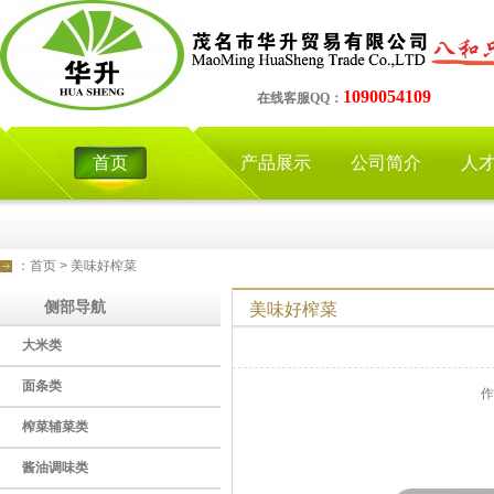
1090054109
在线客服QQ：
首页
产品展示
公司简介
人
：
首页
>
美味好榨菜
侧部导航
美味好榨菜
大米类
面条类
作
榨菜辅菜类
酱油调味类