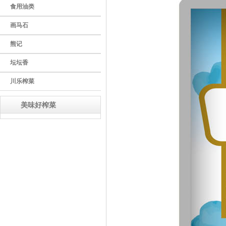
食用油类
画马石
熊记
坛坛香
川乐榨菜
美味好榨菜