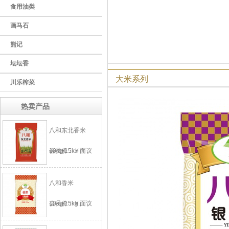
食用油类
画马石
熊记
坛坛香
大米系列
川乐榨菜
热卖产品
八和东北香米
10kg/15k..
会员价：￥面议
八和香米
10kg/15kg..
会员价：￥面议