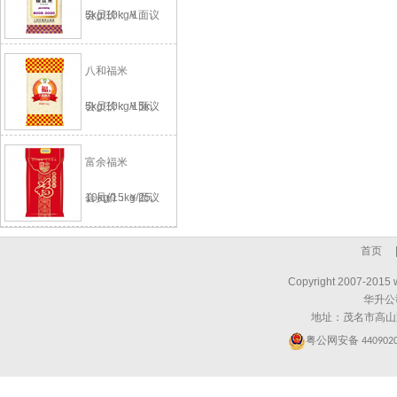
5kg/10kg/1..
会员价：￥面议
八和福米
5kg/10kg/15k..
会员价：￥面议
富余福米
10kg/15kg/25..
会员价：￥面议
首页
Copyright 2007-2015 
华升公
地址：茂名市高山
粤公网安备
440902