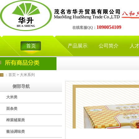
1090054109
在线客服QQ：
首页
产品展示
公司简介
人
：
首页
>
大米系列
侧部导航
大米类
面条类
榨菜辅菜类
酱油调味类