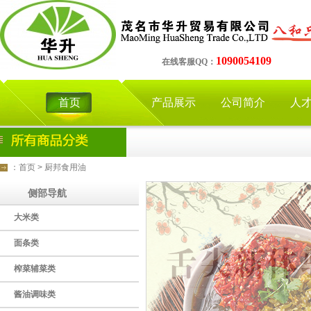
1090054109
在线客服QQ：
首页
产品展示
公司简介
人
：
首页
>
厨邦食用油
侧部导航
大米类
面条类
榨菜辅菜类
酱油调味类