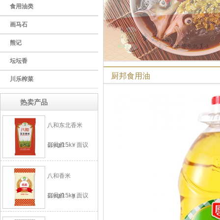
食用油类
画马石
熊记
坛坛香
厨邦食用油
川乐榨菜
热卖产品
八和东北香米
10kg/15k..
会员价：￥面议
八和香米
10kg/15kg..
会员价：￥面议