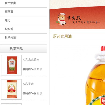
食用油类
画马石
熊记
坛坛香
厨邦食用油
川乐榨菜
热卖产品
八和东北香米
10kg/15k..
会员价：￥面议
八和香米
10kg/15kg..
会员价：￥面议