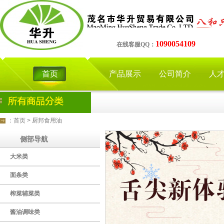
1090054109
在线客服QQ：
首页
产品展示
公司简介
人
：
首页
>
厨邦食用油
侧部导航
大米类
面条类
榨菜辅菜类
酱油调味类